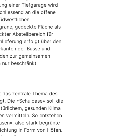
ung einer Tiefgarage wird
chliessend an die offene
südwestlichen
grane, gedeckte Fläche als
kter Abstellbereich für
nlieferung erfolgt über den
ekanten der Busse und
erden zur gemeinsamen
h nur beschränkt
t das zentrale Thema des
. Die «Schuloase» soll die
atürlichem, gesunden Klima
n vermitteln. So entstehen
sen», also stark begrünte
lichtung in Form von Höfen.