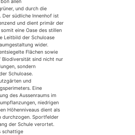
 bon allen
rüner, und durch die
 Der südliche Innenhof ist
enzend und dient primär der
 somit eine Oase des stillen
e Leitbild der Schuloase
raumgestaltung wider.
 entsiegelte Flächen sowie
Biodiversität sind nicht nur
lungen, sondern
 der Schuloase.
utzgärten und
gsperimeters. Eine
tung des Aussenraums im
umpflanzungen, niedrigen
en Höhenniveaus dient als
n durchzogen. Sportfelder
ang der Schule verortet.
 schattige