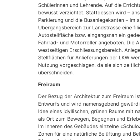
SchülerInnen und Lehrende. Auf die Erricht
bewusst verzichtet. Stattdessen wird – ans
Parkierung und die Busanlegekanten – im 
Übergangsbereich zur Landstrasse eine fili
Autostellfläche bzw. eingangsnah ein gedec
Fahrrad- und Motorroller angeboten. Die A
westseitigen Erschliessungsbereich. Anleg
Stellflächen für Anlieferungen per LKW w
Nutzung vorgeschlagen, da sie sich zeitlic
überschneiden.
Freiraum
Der Bezug der Architektur zum Freiraum is
Entwurfs und wird namensgebend gewürdigt
Idee eines idyllischen, grünen Raums mit n
als Ort zum Bewegen, Begegnen und Erlebe
Im Inneren des Gebäudes einzelne «Schuloa
Zonen für eine natürliche Belüftung und Be