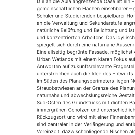
Die an die Aula angrenzende Oase ist ein –
gemeinschaftlichen Flächen einsehbarer – g
Schüler und Studierenden bespielbarer Hof.
an die Verwaltung und Sekundarstufe angr
natürliche Belüftung und Belichtung und ist
und konzentrierten Arbeitens. Das idyllisch
spiegelt sich durch eine naturnahe Aussen
Eine allseitig begrünte Fassade, möglichst
Urban Wetlands mit einem klaren Fokus auf 
Antworten auf zukunftsrelevante Fragestel
unterstreichen auch die Idee des Entwurfs
Im Süden des Planungsperimeters liegen N
Streuobstwiesen an der Grenze des Planun
naturnahe und abwechslungsreiche Gestal
Süd-Osten des Grundstücks mit dichten Ba
immergrünen Gehölzen und unterschiedlich
Rückzugsort und wird mit einer Finnenbah
sind zentraler in der Verlängerung und entl
Vereinzelt, dazwischenliegende Nischen als