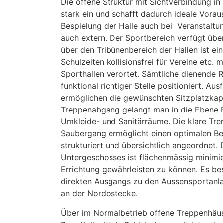
Die offene Struktur mit Sichtverbindung in 
stark ein und schafft dadurch ideale Vorau
Bespielung der Halle auch bei Veranstaltun
auch extern. Der Sportbereich verfügt übe
über den Tribünenbereich der Hallen ist ei
Schulzeiten kollisionsfrei für Vereine etc. m
Sporthallen verortet. Sämtliche dienende R
funktional richtiger Stelle positioniert. Au
ermöglichen die gewünschten Sitzplatzkap
Treppenabgang gelangt man in die Ebene 
Umkleide- und Sanitärräume. Die klare Tr
Saubergang ermöglicht einen optimalen Bet
strukturiert und übersichtlich angeordnet. 
Untergeschosses ist flächenmässig minimier
Errichtung gewährleisten zu können. Es bes
direkten Ausgangs zu den Aussensportanl
an der Nordostecke.
Über im Normalbetrieb offene Treppenhäuser